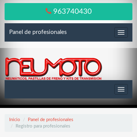
963740430
Panel de profesionales
Menú
Toggle
navigat
Inicio
Panel de profesionales
Registro para profesionales