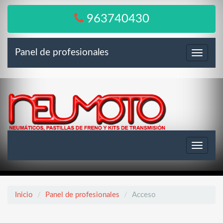
963740430
Panel de profesionales
Menú
Toggle
navigat
Inicio
Panel de profesionales
Acceso