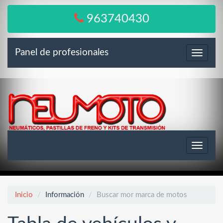
963740430
Panel de profesionales
Menú
Toggle
navigat
Inicio
Información
Buscar mor marca de motos