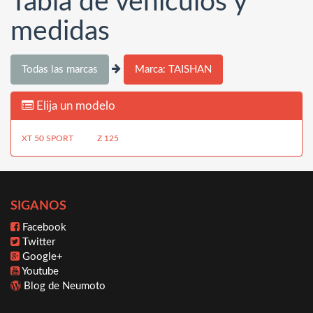
Tabla de vehículos y
medidas
Todas las marcas
Marca: TAISHAN
Elija un modelo
XT 50 SPORT
Z 125
SIGANOS
Facebook
Twitter
Google+
Youtube
Blog de Neumoto