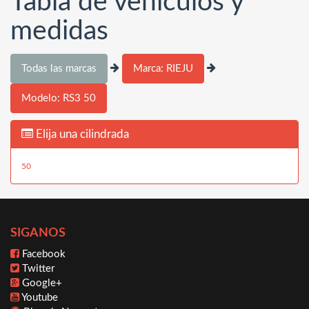
Tabla de vehículos y
medidas
Todas las marcas
Marca: RIEJU
Modelo: RS3 50
Elija una cilindrada
50
SIGANOS
Facebook
Twitter
Google+
Youtube