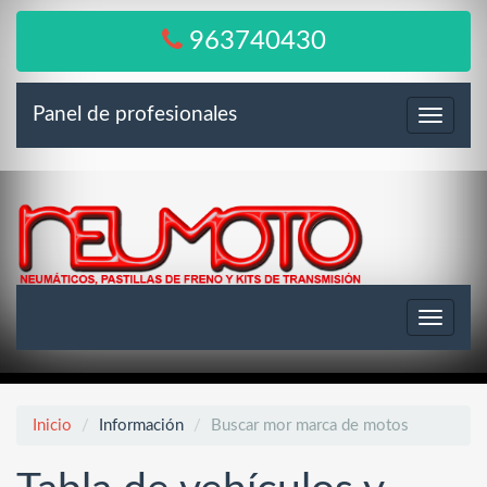
963740430
Panel de profesionales
Menú
Toggle
navigat
Inicio
Información
Buscar mor marca de motos