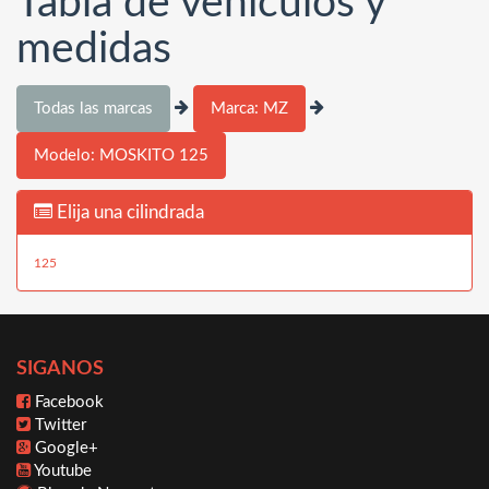
Tabla de vehículos y
medidas
Todas las marcas
Marca: MZ
Modelo: MOSKITO 125
Elija una cilindrada
125
SIGANOS
Facebook
Twitter
Google+
Youtube