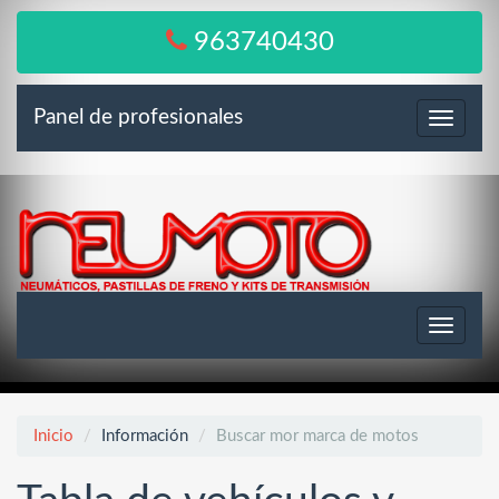
963740430
Panel de profesionales
Menú
Toggle
navigat
Inicio
Información
Buscar mor marca de motos