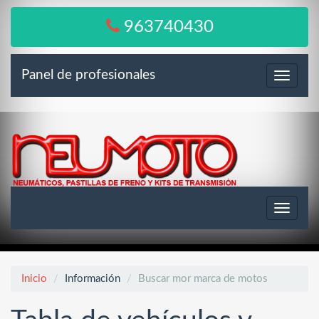
963740430
Panel de profesionales
Menú
Toggle
navigat
Inicio
Información
Buscar mor marca de motos