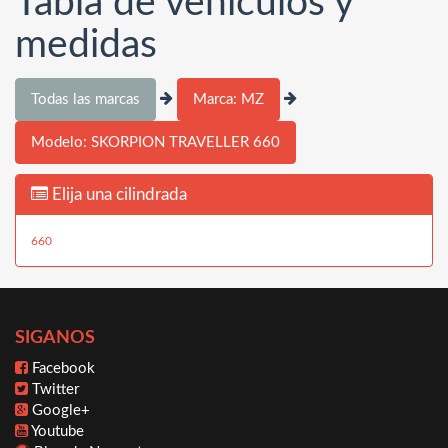
Tabla de vehículos y
medidas
Todas las marcas
Marca: MZ
Modelo: SKORPION TRAVELLER 660
Elija una cilindrada
660
SIGANOS
Facebook
Twitter
Google+
Youtube