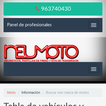
963740430
Panel de profesionales
Menú
Toggle
navigat
Inicio
Información
Buscar mor marca de motos