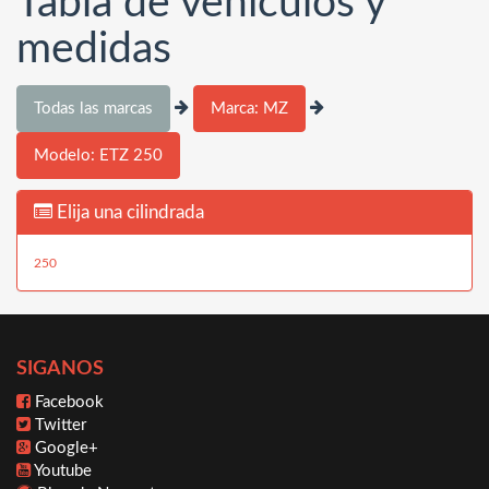
Tabla de vehículos y
medidas
Todas las marcas
Marca: MZ
Modelo: ETZ 250
Elija una cilindrada
250
SIGANOS
Facebook
Twitter
Google+
Youtube