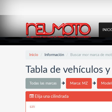
INICI
Inicio
Información
Buscar mor marca de mo
Tabla de vehículos 
Todas las marcas
Marca: MZ
Model
Elija una cilindrada
125