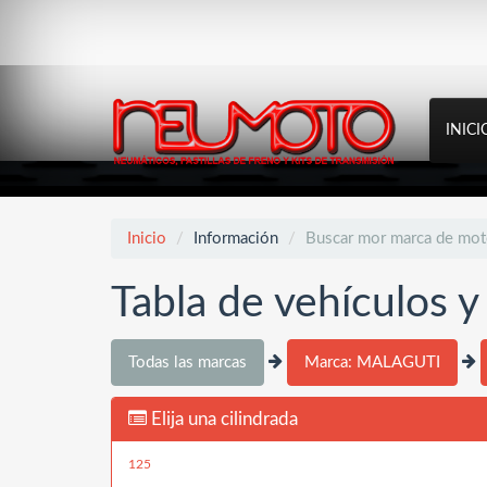
INICI
Inicio
Información
Buscar mor marca de mo
Tabla de vehículos 
Todas las marcas
Marca: MALAGUTI
Elija una cilindrada
125