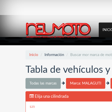
INICI
Inicio
Información
Buscar mor marca de mo
Tabla de vehículos 
Todas las marcas
Marca: MALAGUTI
Elija una cilindrada
125