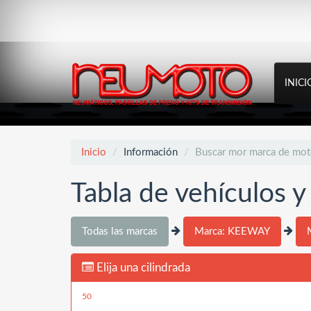
INICI
Inicio
Información
Buscar mor marca de mo
Tabla de vehículos 
Todas las marcas
Marca: KEEWAY
Elija una cilindrada
50