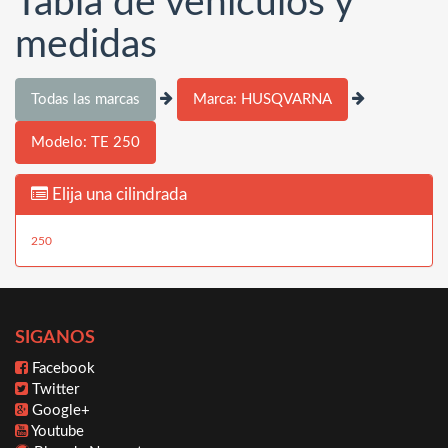
Tabla de vehículos y
medidas
Todas las marcas
Marca: HUSQVARNA
Modelo: TE 250
Elija una cilindrada
250
SIGANOS
Facebook
Twitter
Google+
Youtube