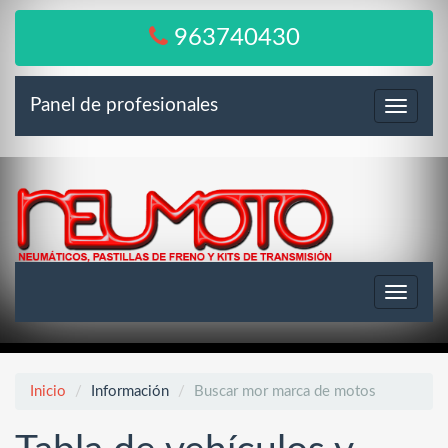
963740430
Panel de profesionales
Menú
Toggle
navigat
Inicio
Información
Buscar mor marca de motos