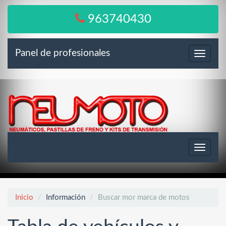
963740430
Panel de profesionales
Menú
Toggle
navigat
Inicio
Información
Buscar mor marca de motos