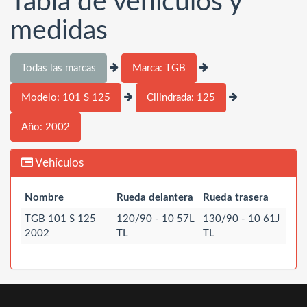
Tabla de vehículos y
medidas
Todas las marcas
Marca: TGB
Modelo: 101 S 125
Cilindrada: 125
Año: 2002
Vehículos
Nombre
Rueda delantera
Rueda trasera
TGB 101 S 125
120/90 - 10 57L
130/90 - 10 61J
2002
TL
TL