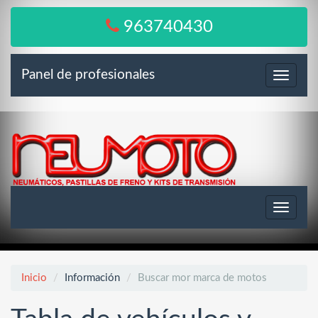
963740430
Panel de profesionales
Menú
Toggle
navigat
Inicio
Información
Buscar mor marca de motos