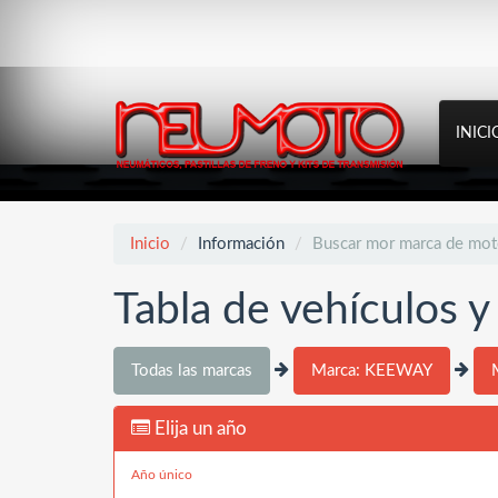
INICI
Inicio
Información
Buscar mor marca de mo
Tabla de vehículos 
Todas las marcas
Marca: KEEWAY
Elija un año
Año único