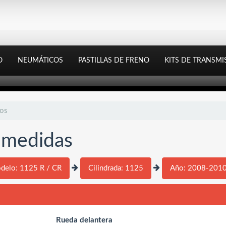
O
NEUMÁTICOS
PASTILLAS DE FRENO
KITS DE TRANSMI
tos
y medidas
delo: 1125 R / CR
Cilindrada: 1125
Año: 2008-201
Rueda delantera