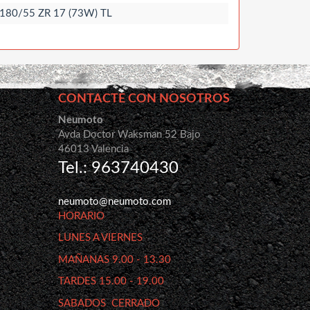
180/55 ZR 17 (73W) TL
CONTACTE CON NOSOTROS
Neumoto
Avda Doctor Waksman 52 Bajo
46013 Valencia
Tel.: 963740430
neumoto@neumoto.com
HORARIO
LUNES A VIERNES
MAÑANAS 9.00 - 13.30
TARDES 15.00 - 19.00
SABADOS CERRADO