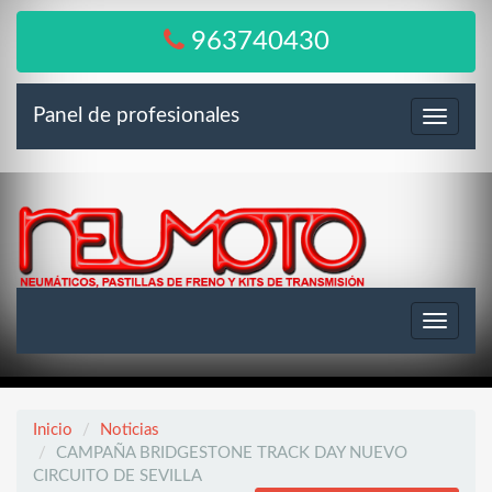
963740430
Panel de profesionales
Menú
Toggle
navigat
Inicio
Noticias
CAMPAÑA BRIDGESTONE TRACK DAY NUEVO
CIRCUITO DE SEVILLA