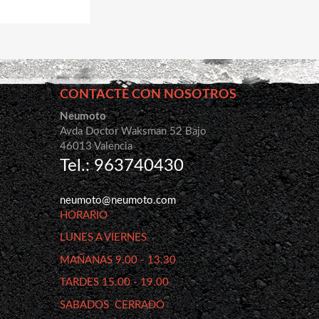
CONTACTE CON NOSOTROS
Neumoto
Avda Doctor Waksman 52 Bajo
46013 Valencia
Tel.: 963740430
neumoto@neumoto.com
HORARIO
LUNES A VIERNES
MAÑANAS 9.00 - 13.30
TARDES 15.00 - 19.00
SABADOS CERRADO