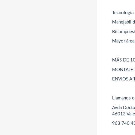
Tecnología
Manejabili
Bicompuesto
Mayor área 
MÁS DE 1
MONTAJE
ENVIOS A
Llamanos 
Avda Doct
46013 Vale
963 740 4