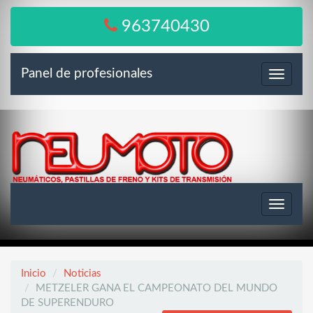
963740430
Panel de profesionales
Menú
Toggle
navigat
Inicio
Noticias
METZELER GANA EL CAMPEONATO DEL MUNDO
DE SUPERENDURO