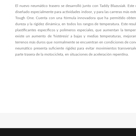
El nuevo neumático trasero se desarrolló junto con Taddy Blazusiak. Es
diseñado especialmente para actividades indoor, y para las carreras más ex
Tough One. Cuenta con una fórmula innovadora que ha permitido obtener
dureza y la rigidez dinámica, en todos los rangos de temperatura. Este res
plastificantes específicos y polímeros especiales, que aumentan la tempe
existe un aumento de 'histéresis' a bajas y medias temperaturas, mejoran
terrenos más duros que normalmente se encuentran en condiciones de con
neumático presenta suficiente rigidez para evitar movimientos transversal
parte trasera de la motocicleta, en situaciones de aceleración repentina.